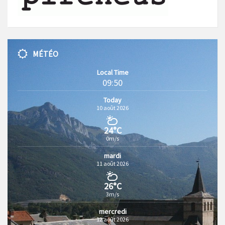
MÉTÉO
Local Time
09:50
Today
10 août 2026
24°C
0m/s
mardi
11 août 2026
26°C
3m/s
mercredi
12 août 2026