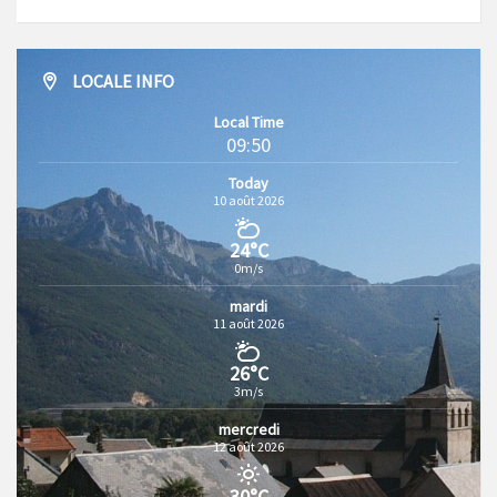
LOCALE INFO
Local Time
09:50
Today
10 août 2026
24°C
0m/s
mardi
11 août 2026
26°C
3m/s
mercredi
12 août 2026
30°C