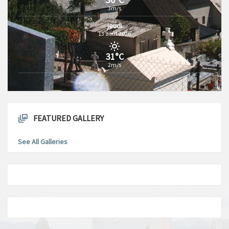
3m/s
jeudi
13 août 2026
31°C
2m/s
FEATURED GALLERY
See All Galleries