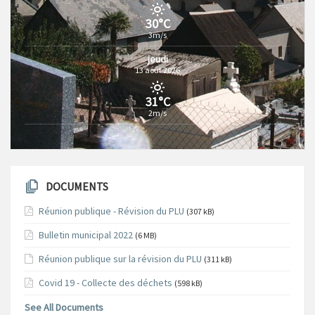
30°C
3m/s
jeudi
13 août 2026
31°C
2m/s
DOCUMENTS
Réunion publique - Révision du PLU
(307 kB)
Bulletin municipal 2022
(6 MB)
Réunion publique sur la révision du PLU
(311 kB)
Covid 19 - Collecte des déchets
(598 kB)
See All Documents