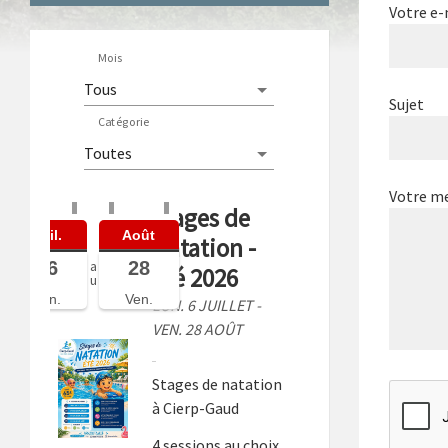
Votre e-
Mois
Sujet
Catégorie
Votre m
Stages de
Juil.
Août
Natation -
06
28
a
Été 2026
u
Lun.
Ven.
LUN. 6 JUILLET -
VEN. 28 AOÛT
Stages de natation
à Cierp-Gaud
4 sessions au choix