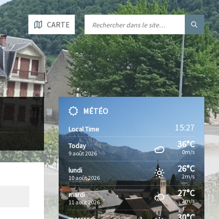
CARTE
MÉTÉO
15:27
Local Time
36°C
Today
0m/s
9 août 2026
26°C
lundi
2m/s
10 août 2026
27°C
mardi
2m/s
11 août 2026
30°C
mercredi