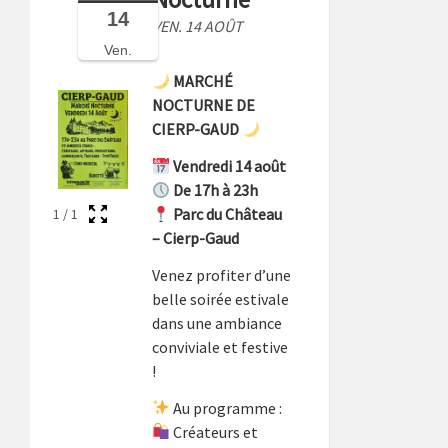
14
VEN. 14 AOÛT
Ven.
MARCHÉ
NOCTURNE DE
CIERP-GAUD
Vendredi 14 août
De 17h à 23h
Parc du Château
1
/
1
– Cierp-Gaud
Venez profiter d’une
belle soirée estivale
dans une ambiance
conviviale et festive
!
Au programme :
Créateurs et