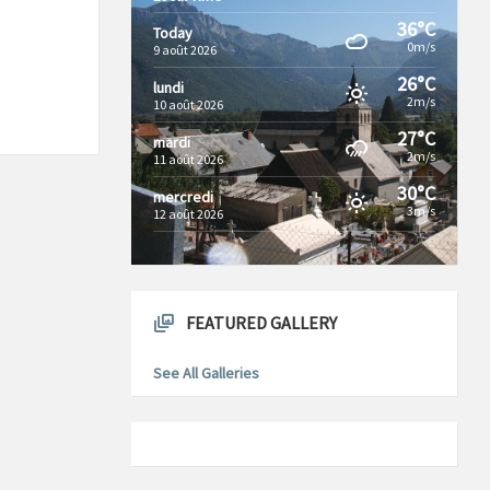
36°C
Today
0m/s
9 août 2026
26°C
lundi
2m/s
10 août 2026
27°C
mardi
2m/s
11 août 2026
30°C
mercredi
3m/s
12 août 2026
FEATURED GALLERY
See All Galleries