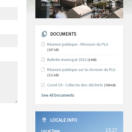
3m/s
12 août 2026
DOCUMENTS
Réunion publique - Révision du PLU
(307 kB)
Bulletin municipal 2022
(6 MB)
Réunion publique sur la révision du PLU
(311 kB)
Covid 19 - Collecte des déchets
(598 kB)
See All Documents
LOCALE INFO
15:27
Local Time