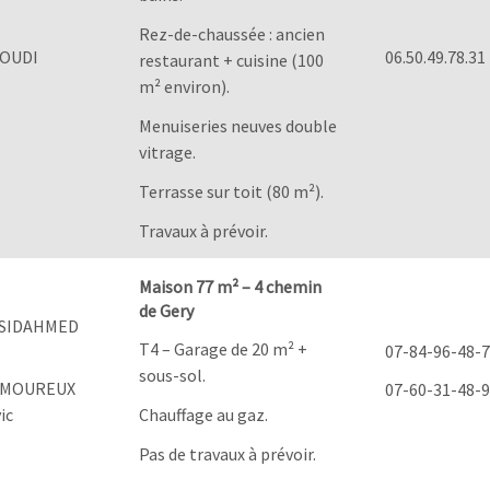
Rez-de-chaussée : ancien
AOUDI
06.50.49.78.31
restaurant + cuisine (100
m² environ).
Menuiseries neuves double
vitrage.
Terrasse sur toit (80 m²).
Travaux à prévoir.
Maison 77 m² – 4 chemin
de Gery
SIDAHMED
T4 – Garage de 20 m² +
07-84-96-48-
sous-sol.
AMOUREUX
07-60-31-48-
ic
Chauffage au gaz.
Pas de travaux à prévoir.