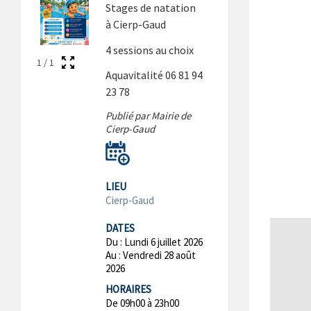
Stages de natation
à Cierp-Gaud
4 sessions au choix
1
/
1
Aquavitalité 06 81 94
23 78
Publié par Mairie de
Cierp-Gaud
LIEU
Cierp-Gaud
DATES
Du :
Lundi 6 juillet 2026
Au :
Vendredi 28 août
2026
HORAIRES
De 09h00 à 23h00