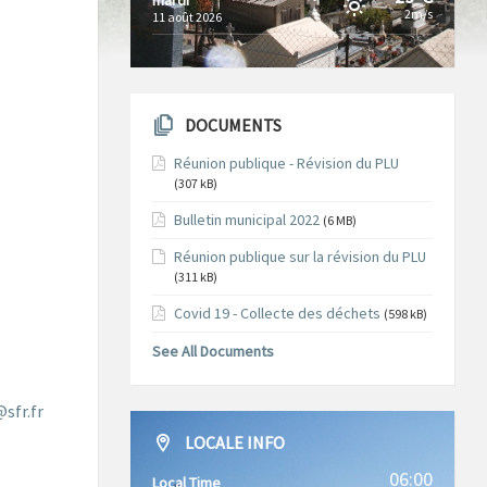
2m/s
11 août 2026
DOCUMENTS
Réunion publique - Révision du PLU
(307 kB)
Bulletin municipal 2022
(6 MB)
Réunion publique sur la révision du PLU
(311 kB)
Covid 19 - Collecte des déchets
(598 kB)
See All Documents
sfr.fr
LOCALE INFO
06:00
Local Time