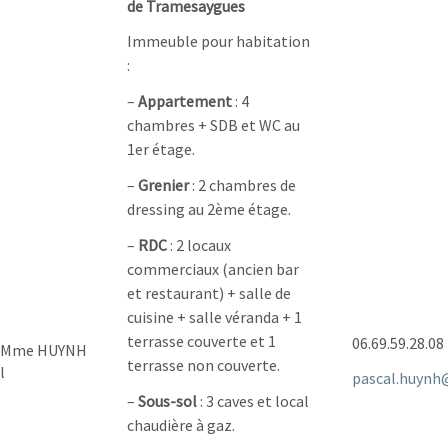
de Tramesaygues
Immeuble pour habitation
:
–
Appartement
: 4
chambres + SDB et WC au
1er étage.
–
Grenier
: 2 chambres de
dressing au 2ème étage.
–
RDC
: 2 locaux
commerciaux (ancien bar
et restaurant) + salle de
cuisine + salle véranda + 1
terrasse couverte et 1
06.69.59.28.08
t Mme HUYNH
terrasse non couverte.
l
pascal.huynh@
–
Sous-sol
: 3 caves et local
chaudière à gaz.