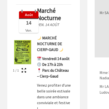
Marché
Mr S
Août
Nocturne
14
VEN. 14 AOÛT
Ven.
MARCHÉ
NOCTURNE DE
CIERP-GAUD
Vendredi 14 août
De 17h à 23h
Parc du Château
1
/
1
Mme 
– Cierp-Gaud
Nadia
Venez profiter d’une
Mr L
belle soirée estivale
Ludov
dans une ambiance
conviviale et festive
!