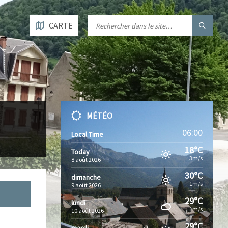
CARTE
MÉTÉO
06:00
Local Time
18°C
Today
3m/s
8 août 2026
30°C
dimanche
1m/s
9 août 2026
29°C
lundi
1m/s
10 août 2026
29°C
mardi