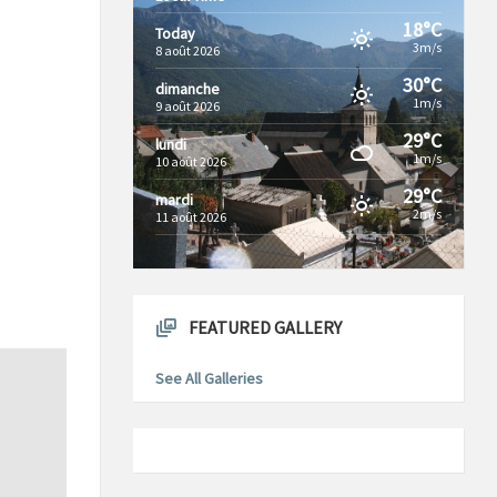
18°C
Today
3m/s
8 août 2026
30°C
dimanche
1m/s
9 août 2026
29°C
lundi
1m/s
10 août 2026
29°C
mardi
2m/s
11 août 2026
FEATURED GALLERY
See All Galleries