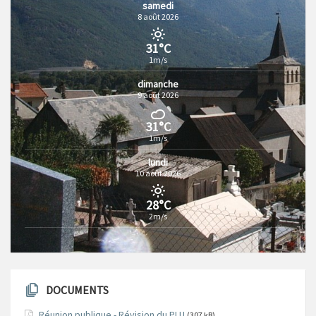
samedi
8 août 2026
31°C
1m/s
dimanche
9 août 2026
31°C
1m/s
lundi
10 août 2026
28°C
2m/s
DOCUMENTS
Réunion publique - Révision du PLU
(307 kB)