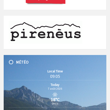
MÉTÉO
Local Time
09:05
Today
7 août 2026
18°C
0m/s