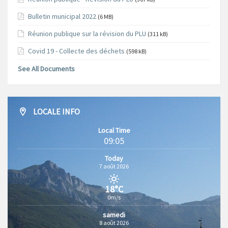
Bulletin municipal 2022
(6 MB)
Réunion publique sur la révision du PLU
(311 kB)
Covid 19 - Collecte des déchets
(598 kB)
See All Documents
LOCALE INFO
Local Time
09:05
Today
7 août 2026
18°C
0m/s
samedi
8 août 2026