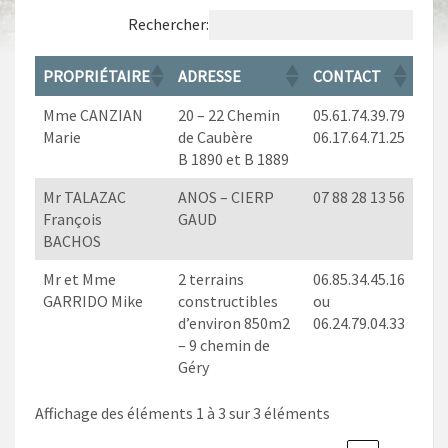
Rechercher:
PROPRIÉTAIRE
ADRESSE
CONTACT
Mme CANZIAN
20 – 22 Chemin
05.61.74.39.79
Marie
de Caubère
06.17.64.71.25
B 1890 et B 1889
Mr TALAZAC
ANOS – CIERP
07 88 28 13 56
François
GAUD
BACHOS
Mr et Mme
2 terrains
06.85.34.45.16
GARRIDO Mike
constructibles
ou
d’environ 850m2
06.24.79.04.33
– 9 chemin de
Géry
Affichage des éléments 1 à 3 sur 3 éléments