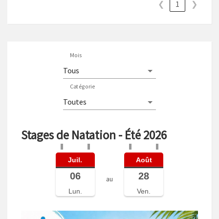
❮
1
❯
Mois
Catégorie
Stages de Natation - Été 2026
Juil.
Août
06
28
au
Lun.
Ven.