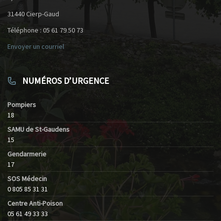
31440 Cierp-Gaud
Téléphone : 05 61 79 50 73
Envoyer un courriel
NUMÉROS D’URGENCE
Pompiers
18
SAMU de St-Gaudens
15
Gendarmerie
17
SOS Médecin
0 805 85 31 31
Centre Anti-Poison
05 61 49 33 33