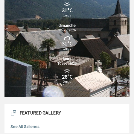
31°C
1m/s
dimanche
9 août 2026
31°C
1m/s
lundi
10 août 2026
28°C
2m/s
FEATURED GALLERY
See All Galleries