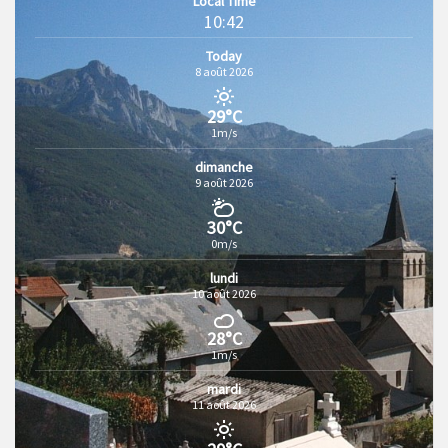
Local Time
10:42
Today
8 août 2026
29°C
1m/s
dimanche
9 août 2026
30°C
0m/s
lundi
10 août 2026
28°C
1m/s
mardi
11 août 2026