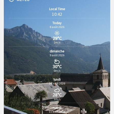
Local Time
10:42
Today
8 août 2026
29°C
1m/s
dimanche
9 août 2026
30°C
0m/s
lundi
10 août 2026
28°C
1m/s
mardi
11 août 2026