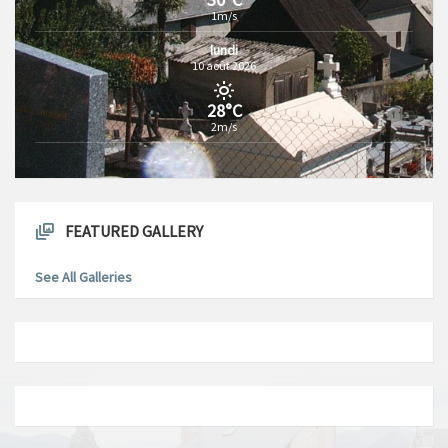
1m/s
lundi
10 août 2026
28°C
2m/s
FEATURED GALLERY
See All Galleries