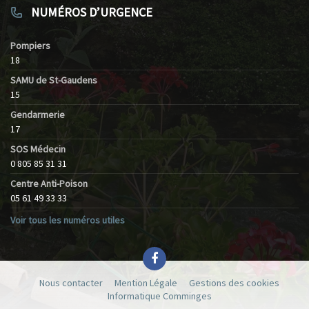
NUMÉROS D’URGENCE
Pompiers
18
SAMU de St-Gaudens
15
Gendarmerie
17
SOS Médecin
0 805 85 31 31
Centre Anti-Poison
05 61 49 33 33
Voir tous les numéros utiles
Nous contacter
Mention Légale
Gestions des cookies
Informatique Comminges