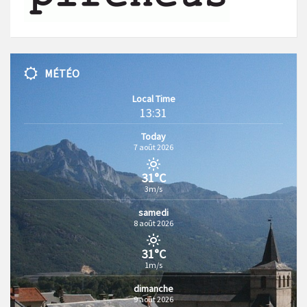
MÉTÉO
Local Time
13:31
Today
7 août 2026
31°C
3m/s
samedi
8 août 2026
31°C
1m/s
dimanche
9 août 2026