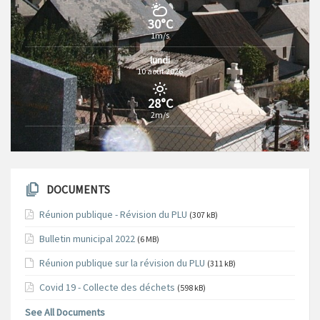
30°C
1m/s
lundi
10 août 2026
28°C
2m/s
DOCUMENTS
Réunion publique - Révision du PLU
(307 kB)
Bulletin municipal 2022
(6 MB)
Réunion publique sur la révision du PLU
(311 kB)
Covid 19 - Collecte des déchets
(598 kB)
See All Documents