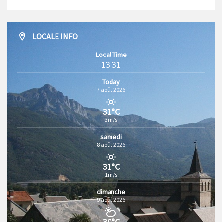
LOCALE INFO
Local Time
13:31
Today
7 août 2026
31°C
3m/s
samedi
8 août 2026
31°C
1m/s
dimanche
9 août 2026
30°C