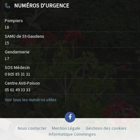
NUMÉROS D’URGENCE
Pompiers
18
SAMU de St-Gaudens
15
Gendarmerie
17
SOS Médecin
0 805 85 31 31
Centre Anti-Poison
05 61 49 33 33
Voir tous les numéros utiles
Nous contacter
Mention Légale
Gestions des cookies
Informatique Comminges