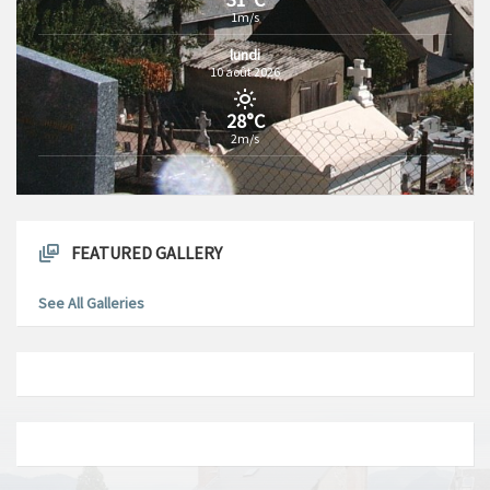
1m/s
lundi
10 août 2026
28°C
2m/s
FEATURED GALLERY
See All Galleries