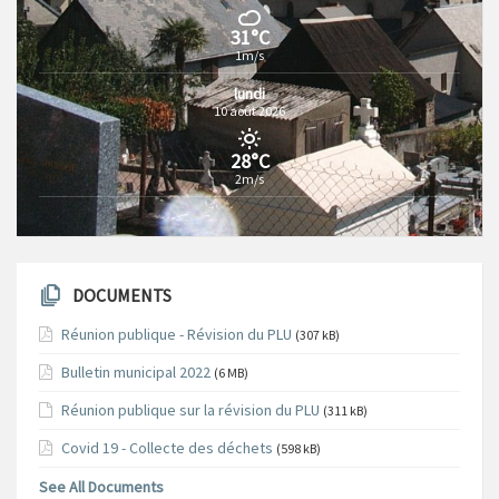
31°C
1m/s
lundi
10 août 2026
28°C
2m/s
DOCUMENTS
Réunion publique - Révision du PLU
(307 kB)
Bulletin municipal 2022
(6 MB)
Réunion publique sur la révision du PLU
(311 kB)
Covid 19 - Collecte des déchets
(598 kB)
See All Documents