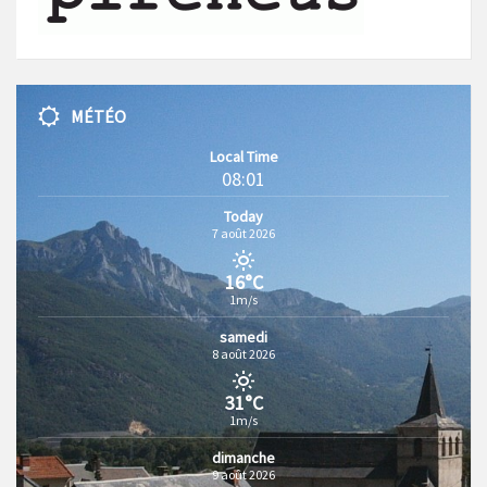
MÉTÉO
Local Time
08:01
Today
7 août 2026
16°C
1m/s
samedi
8 août 2026
31°C
1m/s
dimanche
9 août 2026