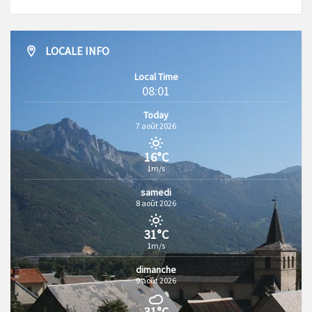
LOCALE INFO
Local Time
08:01
Today
7 août 2026
16°C
1m/s
samedi
8 août 2026
31°C
1m/s
dimanche
9 août 2026
31°C