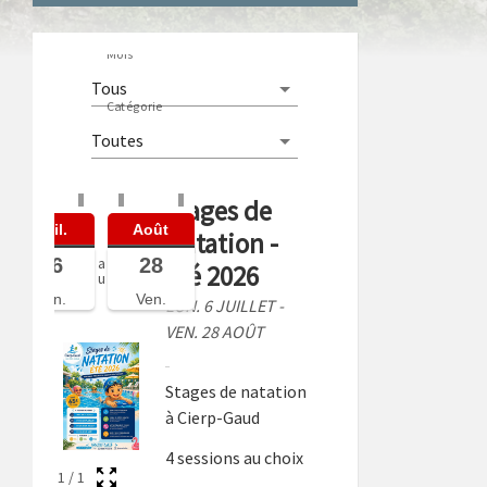
Mois
Catégorie
Stages de
Juil.
Août
Natation -
06
28
a
Été 2026
u
Lun.
Ven.
LUN. 6 JUILLET -
VEN. 28 AOÛT
Stages de natation
à Cierp-Gaud
4 sessions au choix
1
/
1