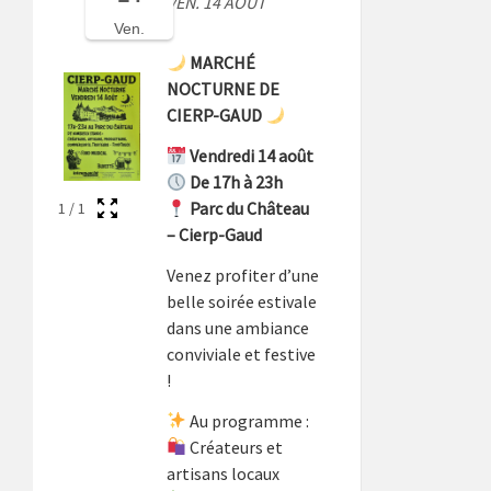
VEN. 14 AOÛT
Ven.
MARCHÉ
NOCTURNE DE
CIERP-GAUD
Vendredi 14 août
De 17h à 23h
Parc du Château
1
/
1
– Cierp-Gaud
Venez profiter d’une
belle soirée estivale
dans une ambiance
conviviale et festive
!
Au programme :
Créateurs et
artisans locaux