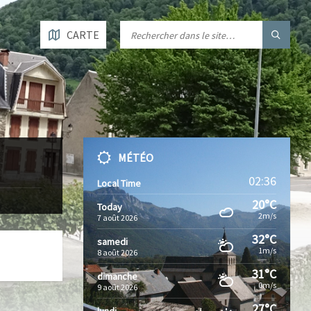
CARTE
MÉTÉO
02:36
Local Time
20°C
Today
2m/s
7 août 2026
32°C
samedi
1m/s
8 août 2026
31°C
dimanche
0m/s
9 août 2026
27°C
lundi