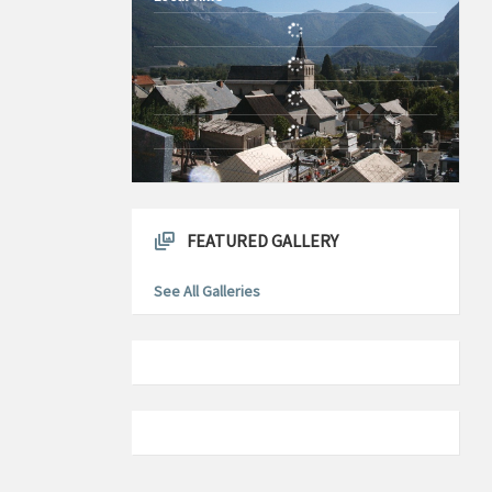
20°C
Today
2m/s
7 août 2026
FEATURED GALLERY
See All Galleries