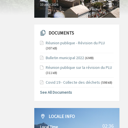
2m/s
10 août 2026
DOCUMENTS
Réunion publique - Révision du PLU
(307 kB)
Bulletin municipal 2022
(6 MB)
Réunion publique sur la révision du PLU
(311 kB)
Covid 19 - Collecte des déchets
(598 kB)
See All Documents
LOCALE INFO
02:36
Local Time