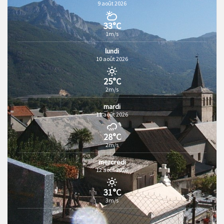
9 août 2026
33°C
1m/s
lundi
10 août 2026
25°C
2m/s
mardi
11 août 2026
28°C
2m/s
mercredi
12 août 2026
31°C
3m/s