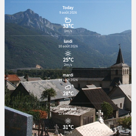
Today
9 août 2026
33°C
1m/s
lundi
10 août 2026
25°C
2m/s
mardi
11 août 2026
28°C
2m/s
mercredi
12 août 2026
31°C
3m/s