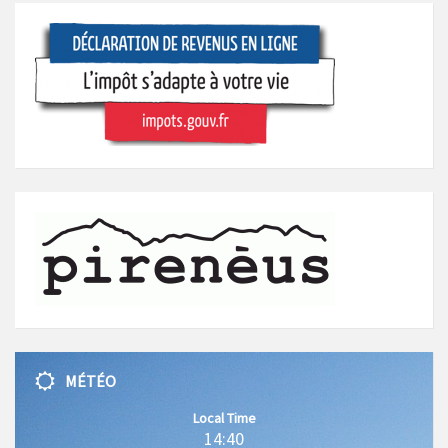
MÉTÉO
Local Time
14:40