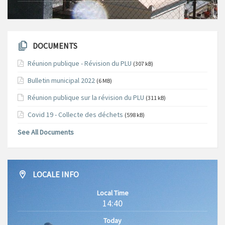
DOCUMENTS
Réunion publique - Révision du PLU
(307 kB)
Bulletin municipal 2022
(6 MB)
Réunion publique sur la révision du PLU
(311 kB)
Covid 19 - Collecte des déchets
(598 kB)
See All Documents
LOCALE INFO
Local Time
14:40
Today