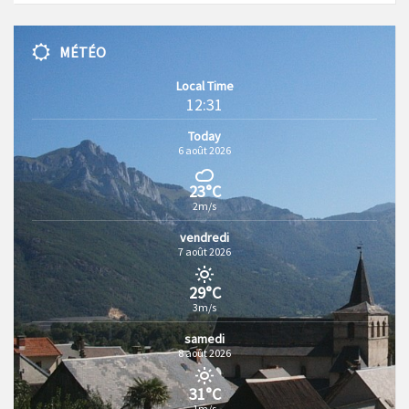
MÉTÉO
Local Time
12:31
Today
6 août 2026
23°C
2m/s
vendredi
7 août 2026
29°C
3m/s
samedi
8 août 2026
31°C
1m/s