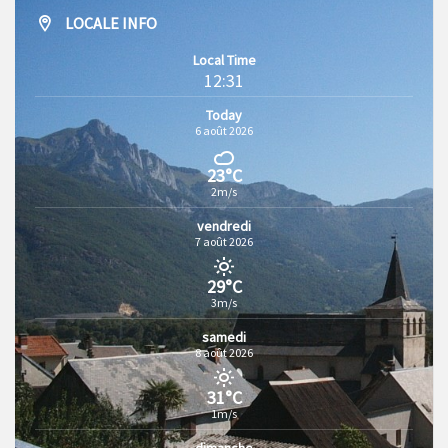
LOCALE INFO
Local Time
12:31
Today
6 août 2026
23°C
2m/s
vendredi
7 août 2026
29°C
3m/s
samedi
8 août 2026
31°C
1m/s
dimanche