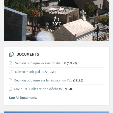
dimanche
9 août 2026
30°C
1m/s
DOCUMENTS
Réunion publique - Révision du PLU
(307 kB)
Bulletin municipal 2022
(6 MB)
Réunion publique sur la révision du PLU
(311 kB)
Covid 19 - Collecte des déchets
(598 kB)
See All Documents