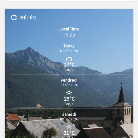
MÉTÉO
Local Time
15:02
Today
6 août 2026
27°C
1m/s
vendredi
7 août 2026
29°C
3m/s
samedi
8 août 2026
31°C
1m/s