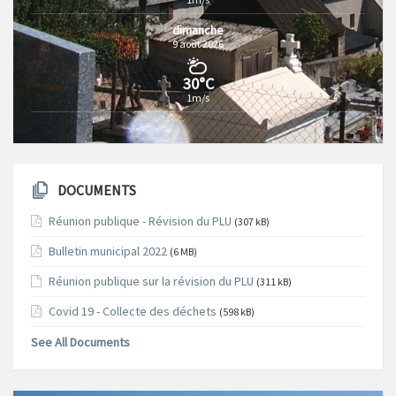
dimanche
9 août 2026
30°C
1m/s
DOCUMENTS
Réunion publique - Révision du PLU
(307 kB)
Bulletin municipal 2022
(6 MB)
Réunion publique sur la révision du PLU
(311 kB)
Covid 19 - Collecte des déchets
(598 kB)
See All Documents