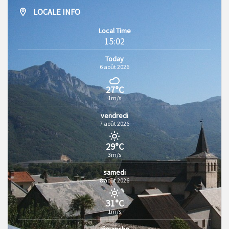
LOCALE INFO
Local Time
15:02
Today
6 août 2026
27°C
1m/s
vendredi
7 août 2026
29°C
3m/s
samedi
8 août 2026
31°C
1m/s
dimanche