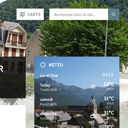
CARTE
MÉTÉO
R
04:16
Local Time
16°C
Today
1m/s
7 août 2026
31°C
samedi
1m/s
8 août 2026
31°C
dimanche
1m/s
9 août 2026
28°C
lundi