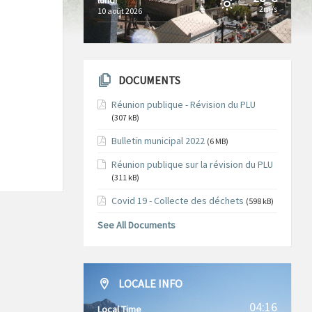
2m/s
10 août 2026
DOCUMENTS
Réunion publique - Révision du PLU
(307 kB)
Bulletin municipal 2022
(6 MB)
Réunion publique sur la révision du PLU
(311 kB)
Covid 19 - Collecte des déchets
(598 kB)
See All Documents
LOCALE INFO
04:16
Local Time