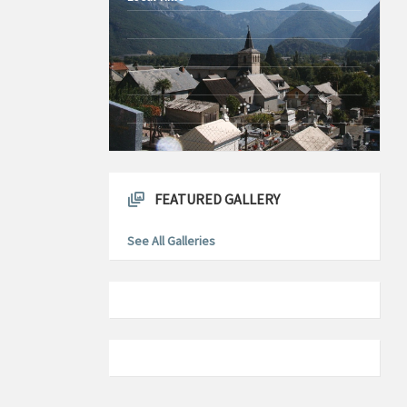
16°C
Today
1m/s
7 août 2026
31°C
samedi
1m/s
8 août 2026
31°C
dimanche
1m/s
9 août 2026
28°C
lundi
2m/s
10 août 2026
FEATURED GALLERY
See All Galleries