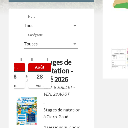
Mois
Catégorie
Stages de
Juil.
Août
Natation -
06
28
a
Été 2026
u
Lun.
Ven.
LUN. 6 JUILLET -
VEN. 28 AOÛT
Stages de natation
à Cierp-Gaud
4 sessions au choix