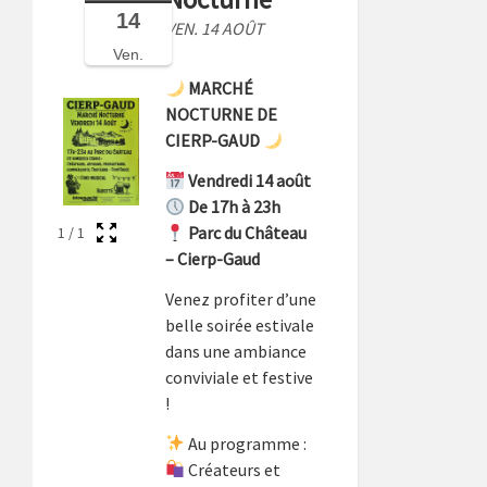
14
VEN. 14 AOÛT
Ven.
MARCHÉ
NOCTURNE DE
CIERP-GAUD
Vendredi 14 août
De 17h à 23h
Parc du Château
1
/
1
– Cierp-Gaud
Venez profiter d’une
belle soirée estivale
dans une ambiance
conviviale et festive
!
Au programme :
Créateurs et