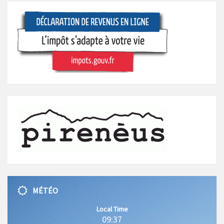
MÉTÉO
Local Time
09:37