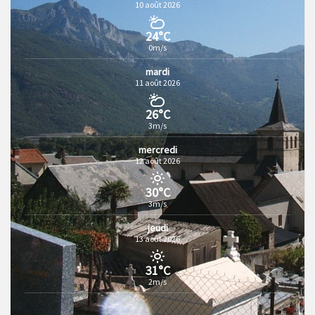
10 août 2026
24°C
0m/s
mardi
11 août 2026
26°C
3m/s
mercredi
12 août 2026
30°C
3m/s
jeudi
13 août 2026
31°C
2m/s