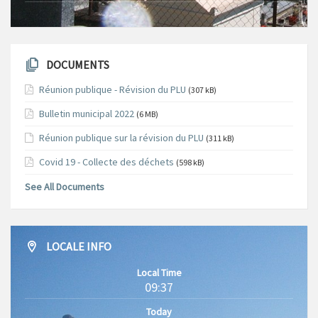
DOCUMENTS
Réunion publique - Révision du PLU
(307 kB)
Bulletin municipal 2022
(6 MB)
Réunion publique sur la révision du PLU
(311 kB)
Covid 19 - Collecte des déchets
(598 kB)
See All Documents
LOCALE INFO
Local Time
09:37
Today