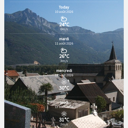
Today
10 août 2026
24°C
0m/s
mardi
11 août 2026
26°C
3m/s
mercredi
12 août 2026
30°C
3m/s
jeudi
13 août 2026
31°C
2m/s