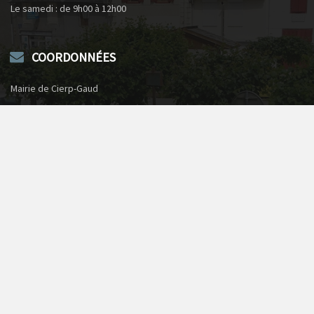
Le samedi : de 9h00 à 12h00
COORDONNÉES
Mairie de Cierp-Gaud
1, rue du château
31440 Cierp-Gaud
Téléphone : 05 61 79 50 73
Envoyer un courriel
NUMÉROS D’URGENCE
Pompiers
18
SAMU de St-Gaudens
15