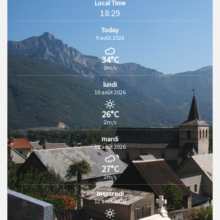
Local Time
18:29
Today
9 août 2026
34°C
0m/s
lundi
10 août 2026
26°C
2m/s
mardi
11 août 2026
27°C
2m/s
mercredi
12 août 2026