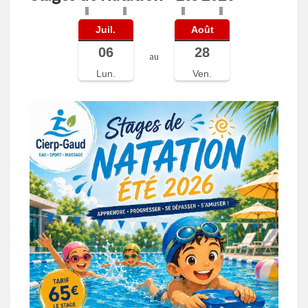
Juil.
Août
06
28
au
Lun.
Ven.