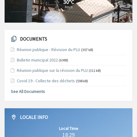
30°C
3m/s
DOCUMENTS
Réunion publique - Révision du PLU
(307 kB)
Bulletin municipal 2022
(6 MB)
Réunion publique sur la révision du PLU
(311 kB)
Covid 19 - Collecte des déchets
(598 kB)
See All Documents
LOCALE INFO
Local Time
18:29