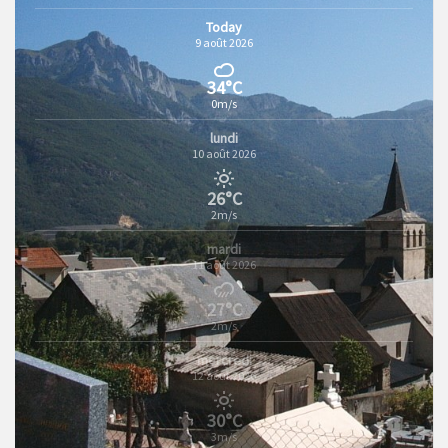
Today
9 août 2026
34°C
0m/s
lundi
10 août 2026
26°C
2m/s
mardi
11 août 2026
27°C
2m/s
mercredi
12 août 2026
30°C
3m/s