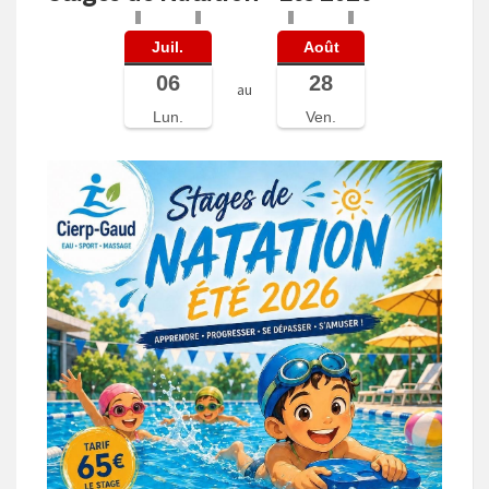
Juil.
Août
06
28
au
Lun.
Ven.