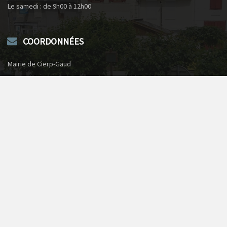
Le samedi : de 9h00 à 12h00
COORDONNÉES
Mairie de Cierp-Gaud
1, rue du château
31440 Cierp-Gaud
Téléphone : 05 61 79 50 73
Envoyer un courriel
NUMÉROS D’URGENCE
Pompiers
18
SAMU de St-Gaudens
15