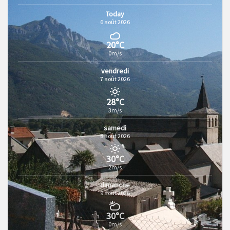
Today
6 août 2026
20°C
0m/s
vendredi
7 août 2026
28°C
3m/s
samedi
8 août 2026
30°C
2m/s
dimanche
9 août 2026
30°C
0m/s