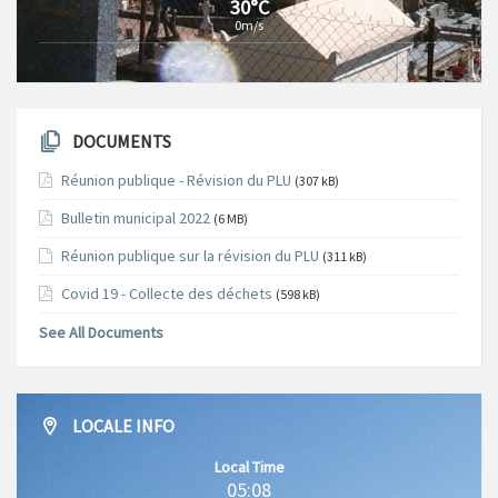
30°C
0m/s
DOCUMENTS
Réunion publique - Révision du PLU
(307 kB)
Bulletin municipal 2022
(6 MB)
Réunion publique sur la révision du PLU
(311 kB)
Covid 19 - Collecte des déchets
(598 kB)
See All Documents
LOCALE INFO
Local Time
05:08