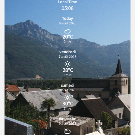
Local Time
05:08
Today
6 août 2026
20°C
0m/s
vendredi
7 août 2026
28°C
3m/s
samedi
8 août 2026
30°C
2m/s
dimanche
9 août 2026