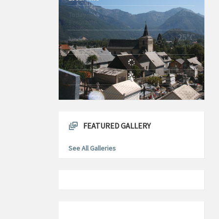
28°C
Today
0m/s
9 août 2026
25°C
lundi
2m/s
10 août 2026
28°C
mardi
2m/s
11 août 2026
FEATURED GALLERY
See All Galleries