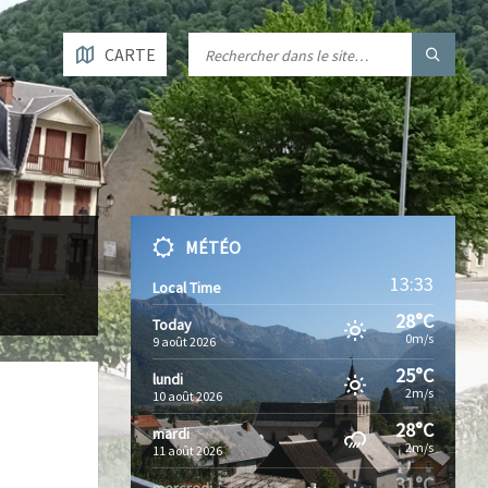
CARTE
MÉTÉO
13:33
Local Time
28°C
Today
0m/s
9 août 2026
25°C
lundi
2m/s
10 août 2026
28°C
mardi
2m/s
11 août 2026
31°C
mercredi