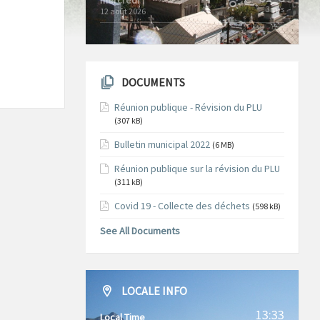
3m/s
12 août 2026
DOCUMENTS
Réunion publique - Révision du PLU
(307 kB)
Bulletin municipal 2022
(6 MB)
Réunion publique sur la révision du PLU
(311 kB)
Covid 19 - Collecte des déchets
(598 kB)
See All Documents
LOCALE INFO
13:33
Local Time