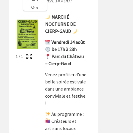
VEN. 14 AOÛT
Ven.
MARCHÉ
NOCTURNE DE
CIERP-GAUD
Vendredi 14 août
De 17h à 23h
Parc du Château
1
/
1
– Cierp-Gaud
Venez profiter d’une
belle soirée estivale
dans une ambiance
conviviale et festive
!
Au programme :
Créateurs et
artisans locaux