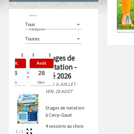
Mois
Catégorie
Stages de
Juil.
Août
Natation -
06
28
a
Été 2026
u
Lun.
Ven.
LUN. 6 JUILLET -
VEN. 28 AOÛT
Stages de natation
à Cierp-Gaud
4 sessions au choix
1
/
1