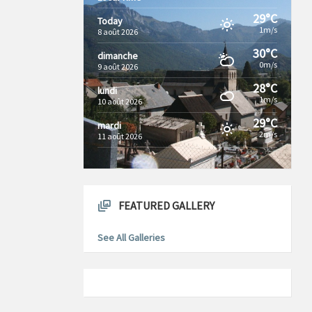
29°C
Today
1m/s
8 août 2026
30°C
dimanche
0m/s
9 août 2026
28°C
lundi
1m/s
10 août 2026
29°C
mardi
2m/s
11 août 2026
FEATURED GALLERY
See All Galleries