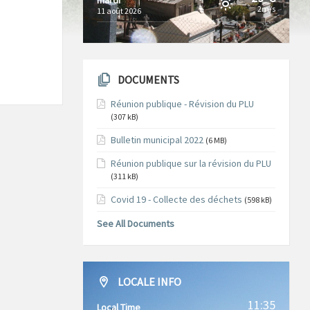
2m/s
11 août 2026
DOCUMENTS
Réunion publique - Révision du PLU
(307 kB)
Bulletin municipal 2022
(6 MB)
Réunion publique sur la révision du PLU
(311 kB)
Covid 19 - Collecte des déchets
(598 kB)
See All Documents
LOCALE INFO
11:35
Local Time