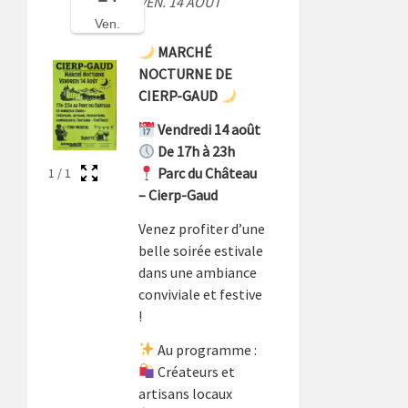
VEN. 14 AOÛT
Ven.
MARCHÉ
NOCTURNE DE
CIERP-GAUD
Vendredi 14 août
De 17h à 23h
Parc du Château
1
/
1
– Cierp-Gaud
Venez profiter d’une
belle soirée estivale
dans une ambiance
conviviale et festive
!
Au programme :
Créateurs et
artisans locaux