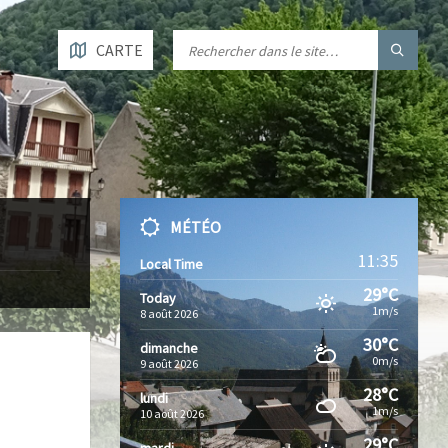
CARTE
MÉTÉO
11:35
Local Time
29°C
Today
1m/s
8 août 2026
30°C
dimanche
0m/s
9 août 2026
28°C
lundi
1m/s
10 août 2026
29°C
mardi