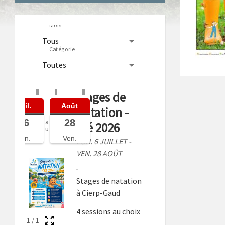
Mois
Catégorie
Stages de
Juil.
Août
Natation -
06
28
a
Été 2026
u
Lun.
Ven.
LUN. 6 JUILLET -
VEN. 28 AOÛT
Stages de natation
à Cierp-Gaud
4 sessions au choix
1
/
1