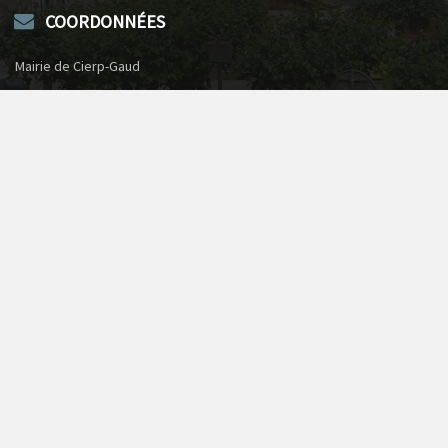
COORDONNÉES
Mairie de Cierp-Gaud
1, rue du château
31440 Cierp-Gaud
Téléphone : 05 61 79 50 73
Envoyer un courriel
NUMÉROS D’URGENCE
Pompiers
18
SAMU de St-Gaudens
15
Gendarmerie
17