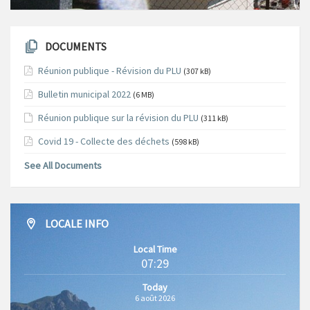
DOCUMENTS
Réunion publique - Révision du PLU
(307 kB)
Bulletin municipal 2022
(6 MB)
Réunion publique sur la révision du PLU
(311 kB)
Covid 19 - Collecte des déchets
(598 kB)
See All Documents
LOCALE INFO
Local Time
07:29
Today
6 août 2026