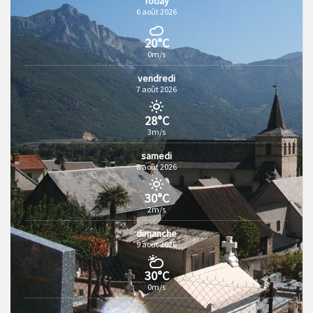
Today
6 août 2026
20°C
0m/s
vendredi
7 août 2026
28°C
3m/s
samedi
8 août 2026
30°C
2m/s
dimanche
9 août 2026
30°C
0m/s