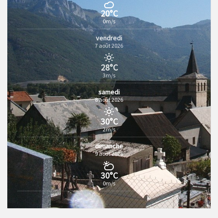
20°C
0m/s
vendredi
7 août 2026
28°C
3m/s
samedi
8 août 2026
30°C
2m/s
dimanche
9 août 2026
30°C
0m/s