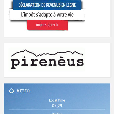
MÉTÉO
Local Time
07:29