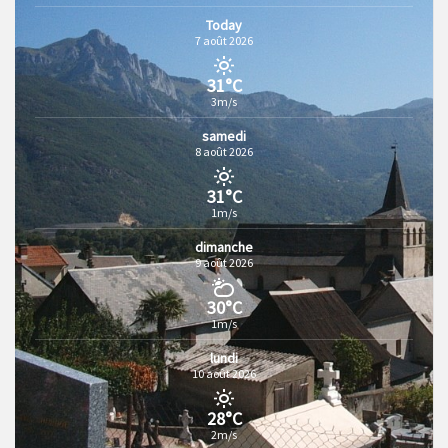
Today
7 août 2026
31°C
3m/s
samedi
8 août 2026
31°C
1m/s
dimanche
9 août 2026
30°C
1m/s
lundi
10 août 2026
28°C
2m/s