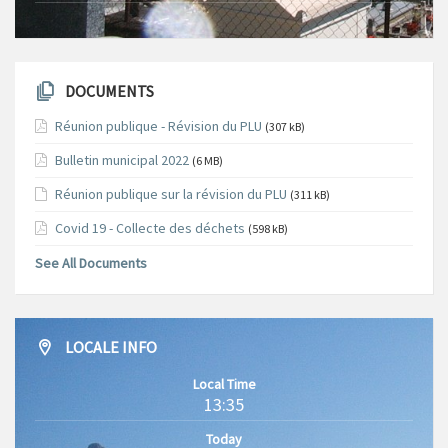
DOCUMENTS
Réunion publique - Révision du PLU
(307 kB)
Bulletin municipal 2022
(6 MB)
Réunion publique sur la révision du PLU
(311 kB)
Covid 19 - Collecte des déchets
(598 kB)
See All Documents
LOCALE INFO
Local Time
13:35
Today