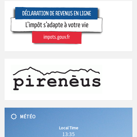
MÉTÉO
Local Time
13:35