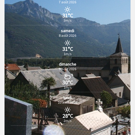
7 août 2026
31°C
3m/s
samedi
8 août 2026
31°C
1m/s
dimanche
9 août 2026
30°C
1m/s
lundi
10 août 2026
28°C
2m/s