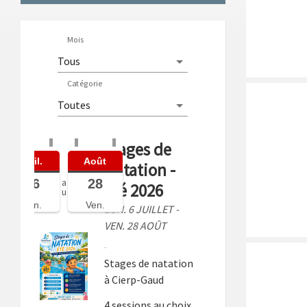
Mois
Catégorie
Stages de
Juil.
Août
Natation -
06
28
a
Été 2026
u
Lun.
Ven.
LUN. 6 JUILLET -
VEN. 28 AOÛT
Stages de natation
à Cierp-Gaud
4 sessions au choix