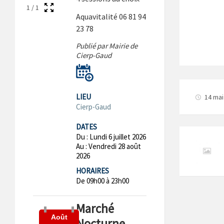
1
/
1
Aquavitalité 06 81 94
23 78
Publié par Mairie de
Cierp-Gaud
LIEU
14 mai
Cierp-Gaud
DATES
Du :
Lundi 6 juillet 2026
Au :
Vendredi 28 août
2026
HORAIRES
De 09h00 à 23h00
Marché
Août
Nocturne