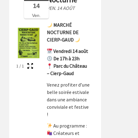
14
VEN. 14 AOÛT
Ven.
MARCHÉ
NOCTURNE DE
CIERP-GAUD
Vendredi 14 août
De 17h à 23h
Parc du Château
1
/
1
– Cierp-Gaud
Venez profiter d’une
belle soirée estivale
dans une ambiance
conviviale et festive
!
Au programme :
Créateurs et