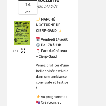
14
VEN. 14 AOÛT
Ven.
MARCHÉ
NOCTURNE DE
CIERP-GAUD
Vendredi 14 août
De 17h à 23h
Parc du Château
1
/
1
– Cierp-Gaud
Venez profiter d’une
belle soirée estivale
dans une ambiance
conviviale et festive
!
Au programme :
Créateurs et