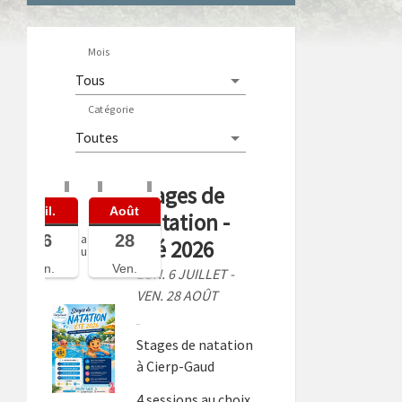
Mois
Catégorie
Stages de
Juil.
Août
Natation -
06
28
a
Été 2026
u
Lun.
Ven.
LUN. 6 JUILLET -
VEN. 28 AOÛT
Stages de natation
à Cierp-Gaud
4 sessions au choix