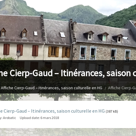
che Cierp-Gaud – Itinérances, saison 
Affiche Cierp-Gaud – Itinérances, saison culturelle en HG
Affiche Cierp-G
he Cierp-Gaud – Itinérances, saison culturelle en HG
(387 kB)
y:
Arobatic
Upload date:
6 mars 2018