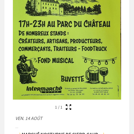
1
/
1
VEN. 14 AOÛT