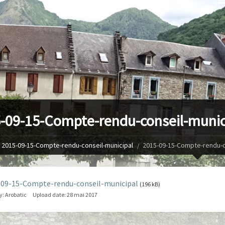
-09-15-Compte-rendu-conseil-munic
2015-09-15-Compte-rendu-conseil-municipal
2015-09-15-Compte-rendu-c
-09-15-Compte-rendu-conseil-municipal
(196 kB)
y:
Arobatic
Upload date:
28 mai 2017