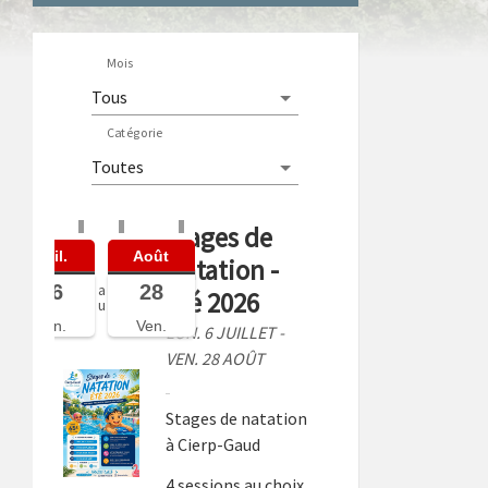
Mois
Catégorie
Stages de
Juil.
Août
Natation -
06
28
a
Été 2026
u
Lun.
Ven.
LUN. 6 JUILLET -
VEN. 28 AOÛT
Stages de natation
à Cierp-Gaud
4 sessions au choix