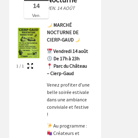
14
VEN. 14 AOÛT
Ven.
MARCHÉ
NOCTURNE DE
CIERP-GAUD
Vendredi 14 août
De 17h à 23h
Parc du Château
1
/
1
– Cierp-Gaud
Venez profiter d’une
belle soirée estivale
dans une ambiance
conviviale et festive
!
Au programme :
Créateurs et