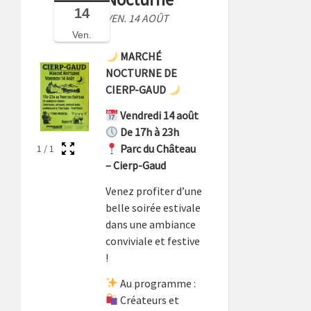
14
VEN. 14 AOÛT
Ven.
MARCHÉ
NOCTURNE DE
CIERP-GAUD
Vendredi 14 août
De 17h à 23h
Parc du Château
1
/
1
– Cierp-Gaud
Venez profiter d’une
belle soirée estivale
dans une ambiance
conviviale et festive
!
Au programme :
Créateurs et