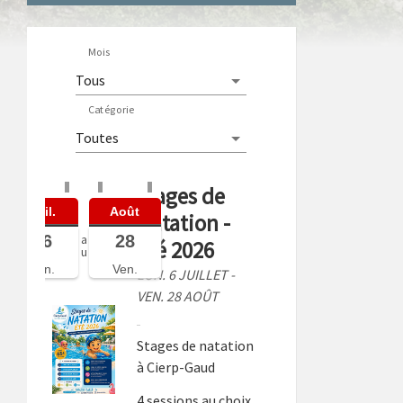
Mois
Catégorie
Stages de
Juil.
Août
Natation -
06
28
a
Été 2026
u
Lun.
Ven.
LUN. 6 JUILLET -
VEN. 28 AOÛT
Stages de natation
à Cierp-Gaud
4 sessions au choix