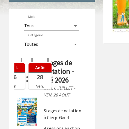
Mois
Catégorie
Stages de
Juil.
Août
Natation -
06
28
a
Été 2026
u
Lun.
Ven.
LUN. 6 JUILLET -
VEN. 28 AOÛT
Stages de natation
à Cierp-Gaud
4 sessions au choix