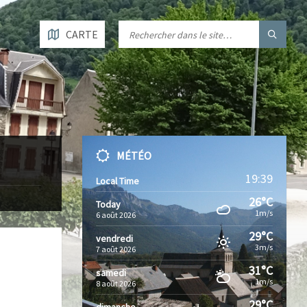
CARTE
MÉTÉO
19:39
Local Time
26°C
Today
1m/s
6 août 2026
29°C
vendredi
3m/s
7 août 2026
31°C
samedi
1m/s
8 août 2026
29°C
dimanche