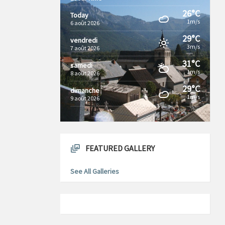
26°C
Today
1m/s
6 août 2026
29°C
vendredi
3m/s
7 août 2026
31°C
samedi
1m/s
8 août 2026
29°C
dimanche
1m/s
9 août 2026
FEATURED GALLERY
See All Galleries