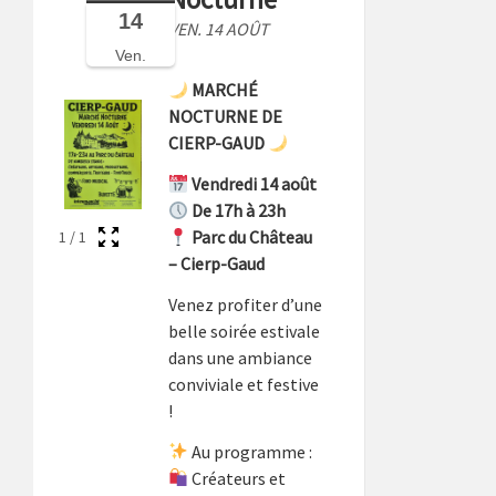
14
VEN. 14 AOÛT
Ven.
MARCHÉ
NOCTURNE DE
CIERP-GAUD
Vendredi 14 août
De 17h à 23h
Parc du Château
1
/
1
– Cierp-Gaud
Venez profiter d’une
belle soirée estivale
dans une ambiance
conviviale et festive
!
Au programme :
Créateurs et