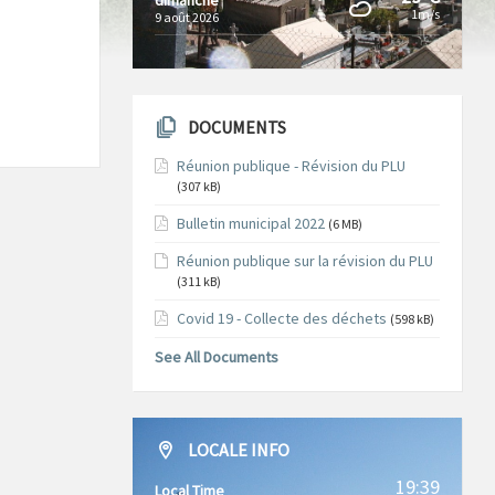
1m/s
9 août 2026
DOCUMENTS
Réunion publique - Révision du PLU
(307 kB)
Bulletin municipal 2022
(6 MB)
Réunion publique sur la révision du PLU
(311 kB)
Covid 19 - Collecte des déchets
(598 kB)
See All Documents
LOCALE INFO
19:39
Local Time