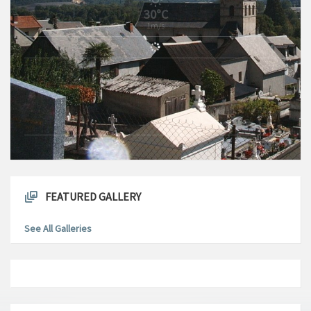
30°C
1m/s
dimanche
9 août 2026
31°C
0m/s
lundi
10 août 2026
28°C
1m/s
FEATURED GALLERY
See All Galleries