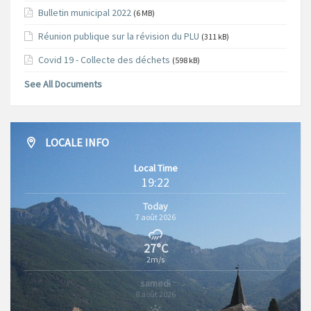
Bulletin municipal 2022
(6 MB)
Réunion publique sur la révision du PLU
(311 kB)
Covid 19 - Collecte des déchets
(598 kB)
See All Documents
LOCALE INFO
Local Time
19:22
Today
7 août 2026
27°C
2m/s
samedi
8 août 2026