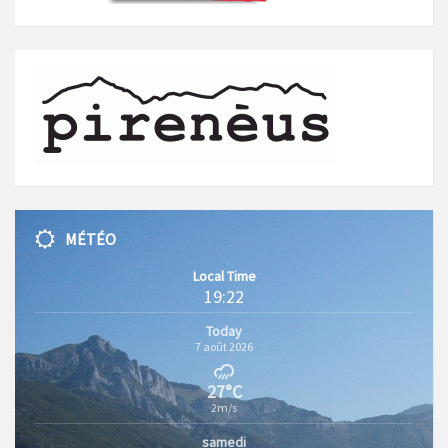
MÉTÉO
Local Time
19:22
Today
7 août 2026
27°C
2m/s
samedi