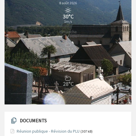
8 août 2026
30°C
1m/s
dimanche
9 août 2026
31°C
0m/s
lundi
10 août 2026
28°C
1m/s
DOCUMENTS
Réunion publique - Révision du PLU
(307 kB)