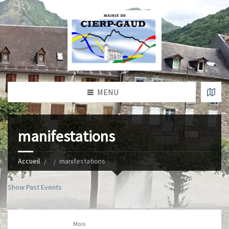
MENU
manifestations
Accueil
manifestations
Show Past Events
Mois