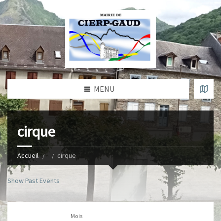
MENU
cirque
Accueil
cirque
Show Past Events
Mois